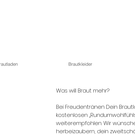
rautladen
Brautkleider
Was will Braut mehr?
Bei Freudentränen Dein Brautl
kostenlosen „Rundumwohlfühls
weiterempfohlen. Wir wünschen
herbeizaubern, dein zweitschö