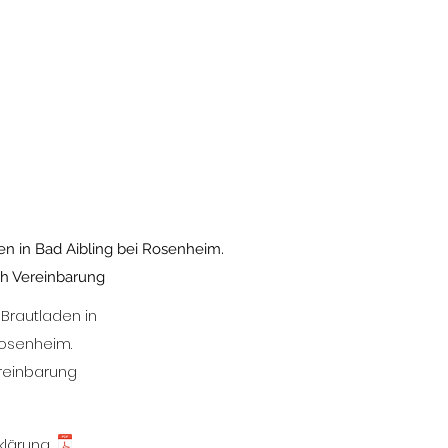
n in Bad Aibling bei Rosenheim.
h Vereinbarung
Brautladen in
Rosenheim.
reinbarung
klärung