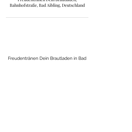
Bahnhofstraße, Bad Aibling, Deutschland
Freudentränen Dein Brautladen in Bad
Aibling bei Rosenheim.
Termine nach Vereinbarung
Freudentränen Dein Brautladen in Bad
Aibling bei Rosenheim.
Termine nach Vereinbarung
Datenschutzerklärung